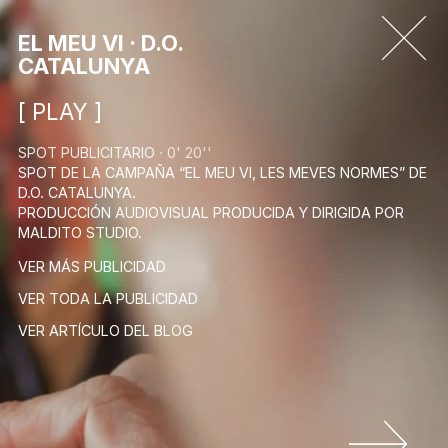
EL MEU VI · D.O.
CATALUNYA
[ PLAY ]
SPOT PUBLICITARIO
· 0' 20''
SPOT DE LA CAMPAÑA “EL MEU VI, LES MEVES NORMES” DE
D.O. CATALUNYA.
PRODUCCIÓN AUDIOVISUAL PRODUCIDA Y DIRIGIDA POR
MALDITO STUDIO.
VER MÁS PUBLICIDAD
VER TODA LA PUBLICIDAD
VER ARTÍCULO DEL BLOG