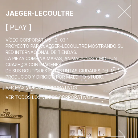
JAEGER-LECOULTRE
[ PLAY ]
VÍDEO CORPORATIVO
· 2' 03''
PROYECTO PARA JAEGER-LECOULTRE MOSTRANDO SU
RED INTERNACIONAL DE TIENDAS.
LA PIEZA COMBINA MAPAS, ANIMACIONES Y MOTION
GRAPHICS CON IMÁGENES
DE SUS BOUTIQUES EN DISTINTAS CIUDADES DEL MUNDO.
PRODUCIDO Y DIRIGIDO POR MALDITO STUDIO.
VER MÁS VÍDEOS CORPORATIVOS
VER TODOS LOS VÍDEOS CORPORATIVOS