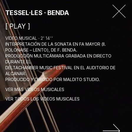
TESSEL·LES · BENDA
[ PLAY ]
VÍDEO MUSICAL
· 2' 14''
INTERPRETACIÓN DE LA SONATA EN FA MAYOR (II.
POLONAISE – LENTO), DE F. BENDA.
PRODUCCIÓN MULTICÁMARA GRABADA EN DIRECTO
DURANTE EL
DELTACHAMBER MUSIC FESTIVAL EN EL AUDITORIO DE
ALCANAR.
PRODUCIDO Y DIRIGIDO POR MALDITO STUDIO.
VER MÁS VÍDEOS MUSICALES
VER TODOS LOS VÍDEOS MUSICALES